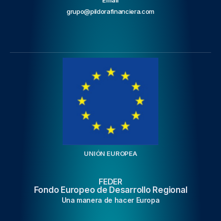
grupo@pildorafinanciera.com
UNIÓN EUROPEA
FEDER
Fondo Europeo de Desarrollo Regional
Una manera de hacer Europa